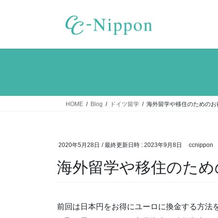
コ
ナ
ン
ビ
テ
ゲ
ン
ー
ツ
シ
へ
ョ
ス
ン
キ
に
ッ
移
HOME
Blog
ドイツ留学
海外留学や移住のためのお
プ
動
2020年5月28日
/ 最終更新日時 :
2023年9月8日
ccnippon
海外留学や移住のため
前回は日本円をお得にユーロに換金する方法